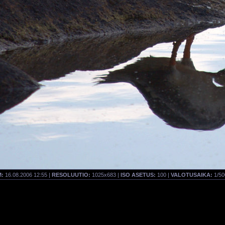
:
16.08.2006 12:55 |
RESOLUUTIO:
1025x683 |
ISO ASETUS:
100 |
VALOTUSAIKA:
1/50