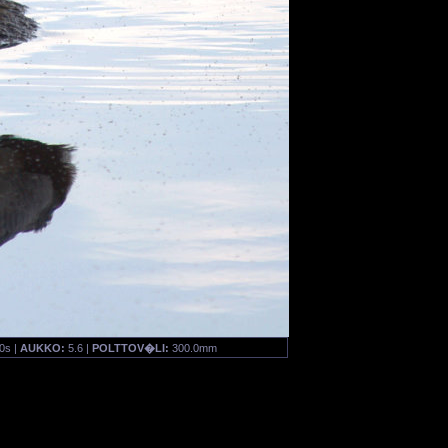
0s |
AUKKO:
5.6 |
POLTTOV�LI:
300.0mm