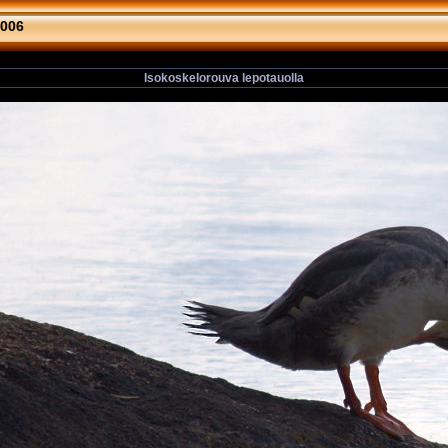
2006
Isokoskelorouva lepotauolla