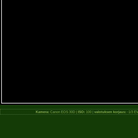
Kamera:
Canon EOS 30D |
ISO:
100 |
valotuksen korjaus:
-1/3 EV