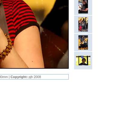
80mm |
Copyright:
pjh 2008