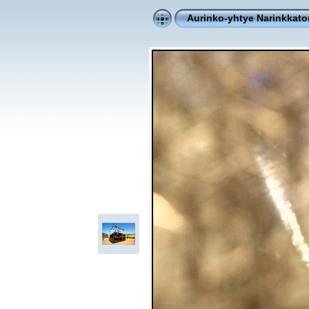
Aurinko-yhtye Narinkkator