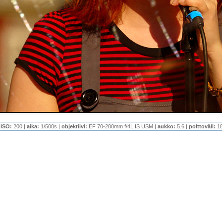
|
ISO:
200 |
aika:
1/500s |
objektiivi:
EF 70-200mm f/4L IS USM |
aukko:
5.6 |
polttoväli:
1