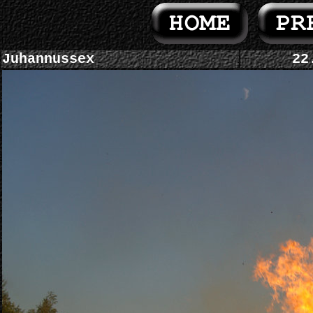
Juhannussex
22