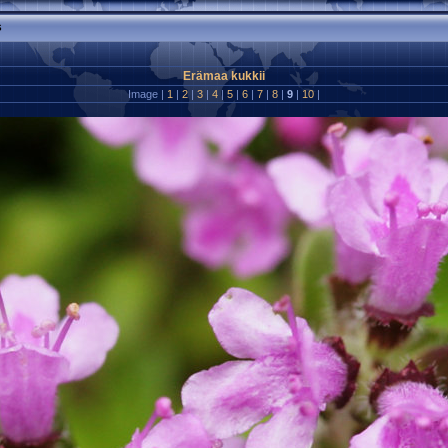
s
Erämaa kukkii
Image |
1
|
2
|
3
|
4
|
5
|
6
|
7
|
8
|
9
|
10
|