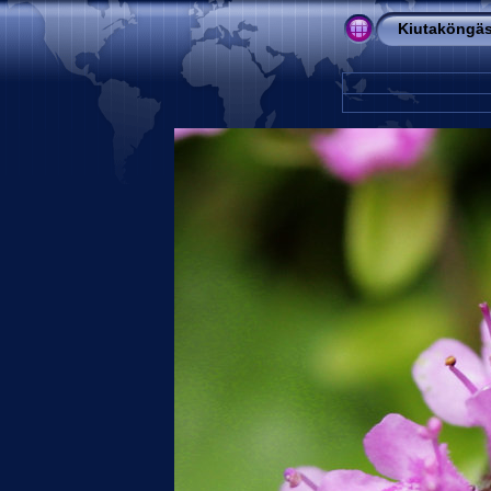
Kiutaköngä