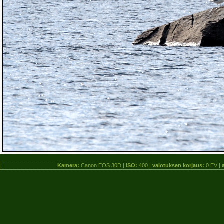
Kamera:
Canon EOS 30D |
ISO:
400 |
valotuksen korjaus:
0 EV |