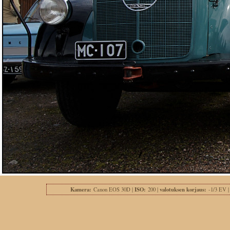
Kamera:
ISO:
valotuksen korjaus:
Canon EOS 30D |
200 |
-1/3 EV 