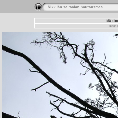
Nikkilän sairaalan hautausmaa
Mä silmä
Image |