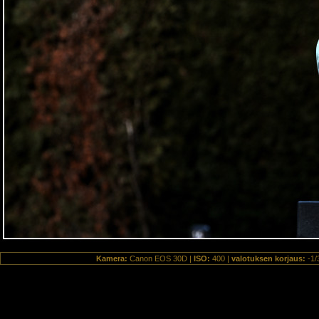
Kamera:
Canon EOS 30D |
ISO:
400 |
valotuksen korjaus:
-1/