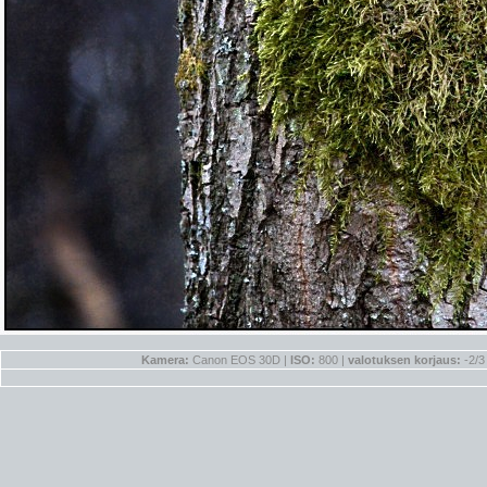
Kamera:
Canon EOS 30D |
ISO:
800 |
valotuksen korjaus:
-2/3