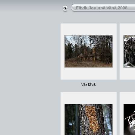
Elfvik Joulupäivänä 2008
Villa Elfvik