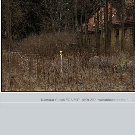
Kamera:
Canon EOS 30D |
ISO:
200 |
valotuksen korjaus:
-2/