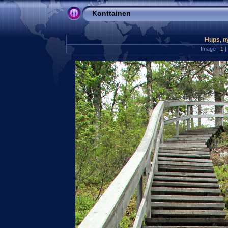
Konttainen
Hups, ny
Image |
1
|