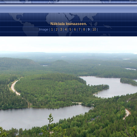
Näköala lounaaseen.
Image |
1
|
2
|
3
|
4
|
5
|
6
|
7
|
8
|
9
|
10
|