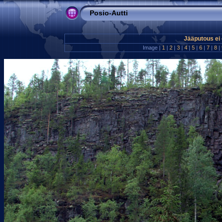
Posio-Autti
Jääputous ei 
Image |
1
|
2
|
3
|
4
|
5
|
6
|
7
|
8
|