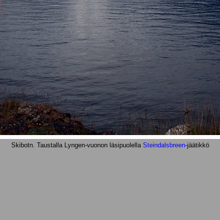
Skibotn. Taustalla Lyngen-vuonon läsipuolella
Steindalsbreen
-jäätikkö