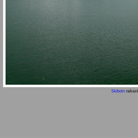
Skibotn
raikast