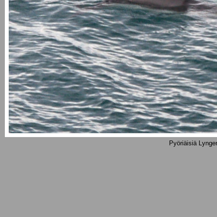
Pyöriäisiä Lyng