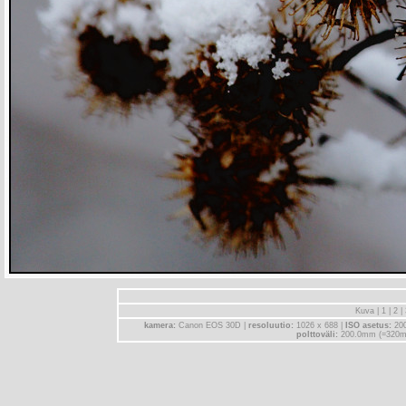
Kuva |
1
|
2
|
kamera:
Canon EOS 30D |
resoluutio:
1026 x 688 |
ISO asetus:
20
polttoväli:
200.0mm (=320m