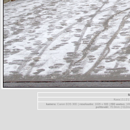
S
Kuva |
1
|
2
|
kamera:
Canon EOS 30D |
resoluutio:
1026 x 688 |
ISO asetus:
10
polttoväli:
70.0mm (=112m