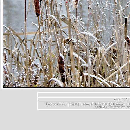
Kuva |
1
|
2
|
kamera:
Canon EOS 30D |
resoluutio:
1026 x 688 |
ISO asetus:
10
polttoväli:
135.0mm (=216m