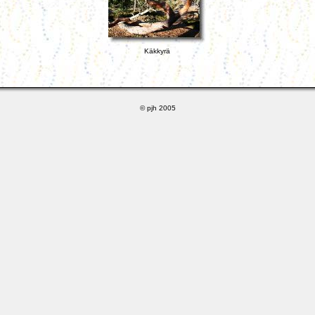
Käkkyrä
© pjh 2005