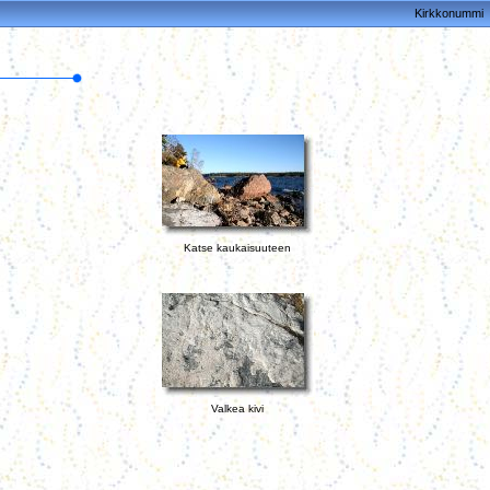
Kirkkonummi
Katse kaukaisuuteen
Valkea kivi