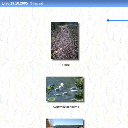
Linlo 29.10.2005
(8 kuvaa)
Polku
Kyhmyjoutsenperhe