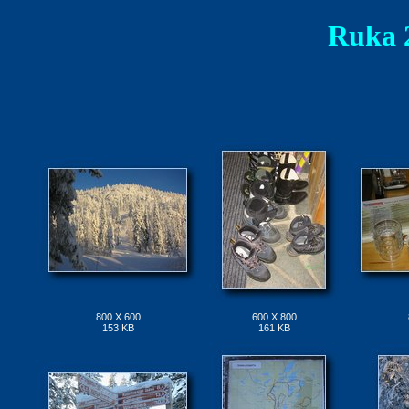
Ruka 2
800 X 600
600 X 800
153 KB
161 KB